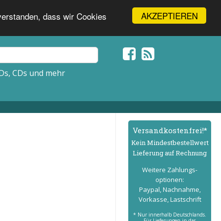
AKZEPTIEREN
nverstanden, dass wir Cookies
Ds, CDs und mehr
Versand­kostenfrei!*
Kein Mindest­bestell­wert
Lieferung auf Rechnung
Weitere Zahlungs­
optionen:
Paypal, Nachnahme,
Vorkasse, Lastschrift
* Nur innerhalb Deutschlands.
Für Lieferungen in das