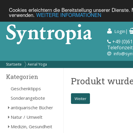
Cookies erleichtern die Bereitstellung unserer Dienste.
verwenden.
WEITERE INFORMATIONEN
|
Login
+49 (0)61
Telefonzeit
info@syn
Startseite
Aerial Yoga
Kategorien
Produkt wurde
Geschenktipps
Sonderangebote
Weiter
antiquarische Bücher
Natur / Umwelt
Medizin, Gesundheit