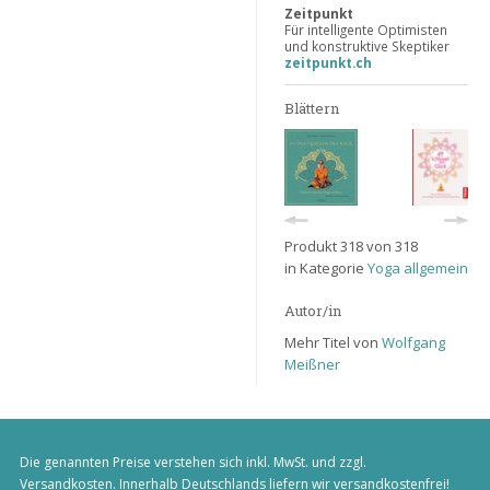
Zeitpunkt
Für intelligente Optimisten
und konstruktive Skeptiker
zeitpunkt.ch
Blättern
Produkt 318 von 318
in Kategorie
Yoga allgemein
Autor/in
Mehr Titel von
Wolfgang
Meißner
Die genannten Preise verstehen sich inkl. MwSt. und zzgl.
Versandkosten
. Innerhalb Deutschlands liefern wir versandkostenfrei!