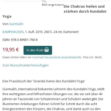
Bild vergrössern
Die Chakras heilen und
stärken durch Kundalini
Yoga
Von
Gurmukh
KAMPHAUSEN
, 1. Aufl. 2015. 260 S. 24 cm, Kartoniert
ISBN: 978-3-89901-790-8
19,95 €
In den Korb
Diesen Artikel liefern wir
innerhalb Deutschlands versandkostenfrei
. Preis incl. MwSt.
Zum Wunschzettel hinzufügen
Das Praxisbuch der 'Grande Dame des Kundalini Yoga'
Gurmukh, international bekannte Lehrerin des Kundalini Yoga, stellt
ihre wichtigsten und hilfreichsten Übungen vor, die sie seit über 40
Jahren an Tausende von Schülerinnen und Schülern weitergibt. Die
illustrierten Anleitungen führen Schritt für Schritt durch die acht
Energiezentren des Körpers, die Chakras, und damit auch zu den