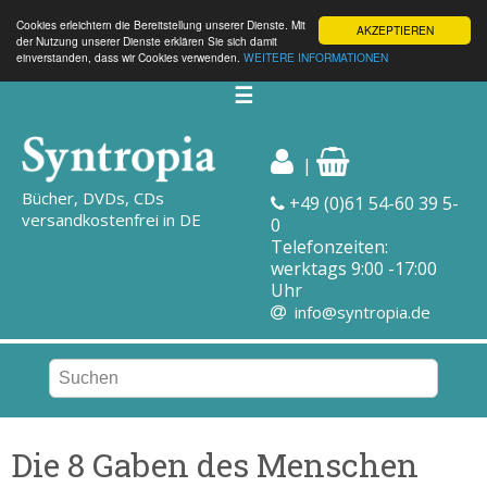
Cookies erleichtern die Bereitstellung unserer Dienste. Mit
AKZEPTIEREN
der Nutzung unserer Dienste erklären Sie sich damit
einverstanden, dass wir Cookies verwenden.
WEITERE INFORMATIONEN
☰
|
Bücher, DVDs, CDs
+49 (0)61 54-60 39 5-
versandkostenfrei in DE
0
Telefonzeiten:
werktags 9:00 -17:00
Uhr
info@syntropia.de
Die 8 Gaben des Menschen