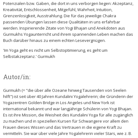
Potenzialen bzw. Gaben, die dort in uns verborgen liegen: Akzeptanz,
Kreativität, Entschlossenheit, Mitgefühl, Wahrheit, Intuition,
Grenzenlosigkeit, Ausstrahlung. Die für das jeweilige Chakra
passenden Übungen lassen diese Qualitäten in uns erfahrbar
werden. Inspirierende Zitate von Yogi Bhajan und Anekdoten aus
Gurmukhs Yogaunterricht und ihrem spannenden Leben machen das
Buch darüber hinaus zu einem echten Lesevergnügen.
'Im Yoga geht es nicht um Selbstoptimierung, es geht um
Selbstakzeptanz.' Gurmukh
Autor/in:
Gurmukh (= "die über alle Ozeane hinweg Tausenden von Seelen
hilft") ist seit über 40 Jahren Kundalini Yogalehrerin; die Gründerin der
Yogazentren Golden Bridge in Los Angeles und New York ist
international bekannt und war langjährige Schülerin von Yogi Bhajan.
Es ist ihre Mission, die Weisheit des Kundalini Yoga für alle zugänglich
zu machen und in speziellen Kursen für Schwangere vor allem den
Frauen dieses Wissen und das Vertrauen in die eigene Kraft zu
vermitteln. Sie war über viele Jahre Yogalehrerin vieler Stars, wie z. B.